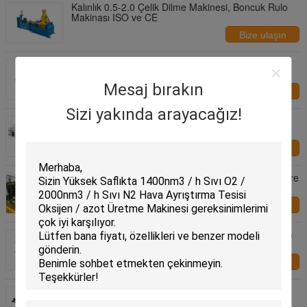
Kalınlık 0.5-2.0 Çelik Dilme Makinesi, Boncuk Rulo
Makinası ISO ve CE
Bize ulaşın
Mavi Boru Kabartma Makinesi İşleme Çapı 12.7-
25.4mm Kalınlığı 0.2-0.5mm
Mesaj bırakın
Bize ulaşın
Sizi yakında arayacağız!
Dayanıklı Dilme Makinesi Plaka Kalınlığı 0.2-2.0mm
Plaka Genişliği 100-400mm
Bize ulaşın
24 Kafa Boru Değirmeni Hattı, Paslanmaz Çelik Kare
Boru Parlatma Makinesi
Bize ulaşın
6 Kafa Yuvarlak Boru Parlatma Makinası 8-31.8mm
Boru Boyutu 0.2-1.0 Boru Kalınlığı
Bize ulaşın
Endüstriyel Boru Makinası Boru Fabrikası Hattı
40mm Yatay Mil Çapı Yapımı