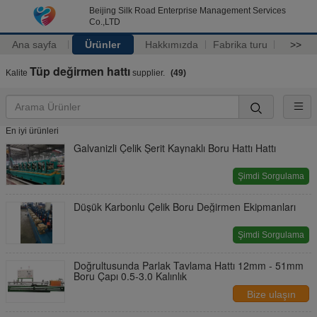
Beijing Silk Road Enterprise Management Services
Co.,LTD
Ana sayfa
Ürünler
Hakkımızda
Fabrika turu
>>
Tüp değirmen hattı
Kalite
supplier.
(49)
En iyi ürünleri
Galvanizli Çelik Şerit Kaynaklı Boru Hattı Hattı
Şimdi Sorgulama
Düşük Karbonlu Çelik Boru Değirmen Ekipmanları
Şimdi Sorgulama
Doğrultusunda Parlak Tavlama Hattı 12mm - 51mm
Boru Çapı 0.5-3.0 Kalınlık
Bize ulaşın