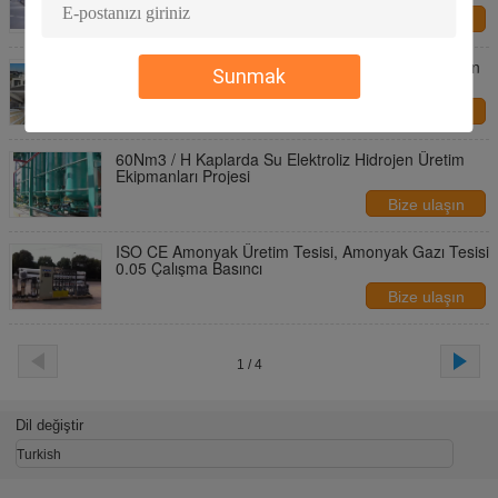
Bize ulaşın
40Nm3 / H H2 Çıkış Hidrojen Üretim Tesisi, Hidrojen
Sunmak
Üretim Tesisi
Bize ulaşın
60Nm3 / H Kaplarda Su Elektroliz Hidrojen Üretim
Ekipmanları Projesi
Bize ulaşın
ISO CE Amonyak Üretim Tesisi, Amonyak Gazı Tesisi
0.05 Çalışma Basıncı
Bize ulaşın
1 / 4
Dil değiştir
Turkish