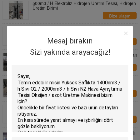
500m3 / H Elektroliz Hidrojen Üretim Tesisi, Hidrojen
Üretim Birimi
Bize ulaşın
100m3 / H Yüksek Kapasiteli Hidrojen Jeneratörü
Tesisi% 99.99 Saflıkta Düşük Tüketim
Mesaj bırakın
Bize ulaşın
Sizi yakında arayacağız!
Hidrojen Gazı Jeneratörü, Kapasitesi 10Nm3 / H olan
Hidrojen Üretim Tesisi
Bize ulaşın
Saflık% 99.999 Hidrojen Üretim Birimi Ham Sudan
Endüstriyel Gaz Ekipmanları
Bize ulaşın
8m3 / H Saf Su Hidrojeni Üretim Tesisi% 99.995
Saflıkta Düşük Tüketim
Bize ulaşın
H2 Kapasiteli 125Nm3 / H Su Elektroliziyle Dayanıklı
Hidrojen Üretim Tesisi