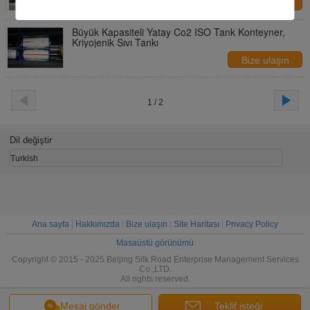
Bize ulaşın
Büyük Kapasiteli Yatay Co2 ISO Tank Konteyner,
Kriyojenik Sıvı Tankı
Bize ulaşın
1 / 2
Dil değiştir
Turkish
Ana sayfa
|
Hakkımızda
|
Bize ulaşın
|
Site Haritası
|
Privacy Policy
Masaüstü görünümü
Copyright © 2015 - 2025 Beijing Silk Road Enterprise Management Services
Co.,LTD.
All rights reserved.
Mesaj gönder
Teklif isteği