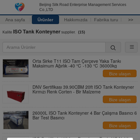
Beijing Silk Road Enterprise Management Services
Co.,LTD
Ana sayfa
Ürünler
Hakkımızda
Fabrika turu
>>
ISO Tank Konteyner
Kalite
supplier.
(15)
Orta Sirke T11 ISO Tam Çerçeve Yaka Tankı
Maksimum Ağırlık -40 ℃ -130 ℃ 36000kg
Bize ulaşın
DNV Sertifikası 39.90CBM 20ft ISO Tank Konteyner
Kırmızı Renk Corten - Bir Malzeme
Bize ulaşın
26000L ISO Tank Konteyner 4 Bar Çalışma Basıncı 6
Bar Test Basıncı
Bize ulaşın
ISO Sertifikalı 40ft Lng Depolama Tankı HC Nakliye