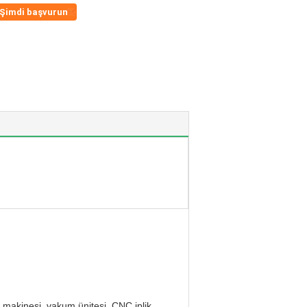
Şimdi başvurun
makinesi, vakum ünitesi, CNC iplik