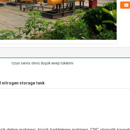
Uzun servis ömrü düşük enerji tüketimi
d nitrogen storage tank
 büyük delme makinesi, büyük haddeleme makinesi, CNC otomatik kaynak 