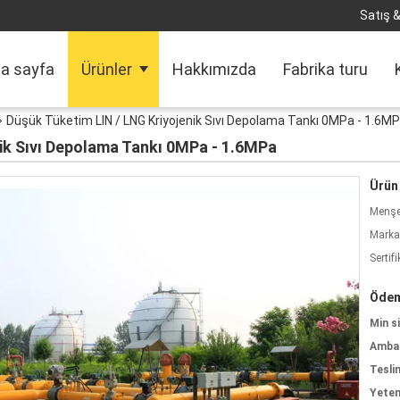
Satış &
a sayfa
Ürünler
Hakkımızda
Fabrika turu
Düşük Tüketim LIN / LNG Kriyojenik Sıvı Depolama Tankı 0MPa - 1.6M
ik Sıvı Depolama Tankı 0MPa - 1.6MPa
Ürün 
Menşe 
Marka
Sertifi
Ödem
Min si
Ambala
Tesli
Yeten