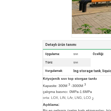
Detaylı ürün tanımı
Uygulama:
sıvı
Özelliği:
Türü:
sıvı
lng storage tank
liqui
Vurgulamak:
,
Kriyojenik sıvı top storgae tankı
3
3
Kapasite: 300M
-3000M
çalışma basıncı: 0MPa-1.6MPa
orta: LOX, LIN, LAr, LNG, LCO
2
Açıklama:
Biz en gelişmiş üretim hattı ekipmanları,