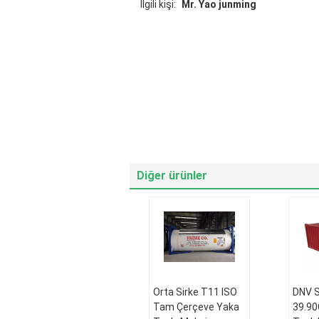
İlgili kişi:
Mr. Yao junming
Diğer ürünler
Orta Sirke T11 ISO
DNV S
Tam Çerçeve Yaka
39.90