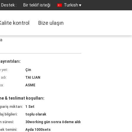
 Destek :
Bir teklif isteği
Turkish
Kalite kontrol
Bize ulaşın
Pa
ayrıntıları:
yeri:
Çin
 adı:
TAI LIAN
ka:
ASME
e & teslimat koşulları:
pariş miktarı:
1 Set
j bilgileri:
toplu olarak
m süresi:
30working gün sonra ödeme aldı
ek temini:
Ayda 1000sets