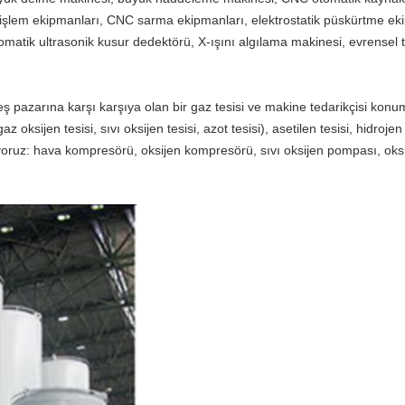
 işlem ekipmanları, CNC sarma ekipmanları, elektrostatik püskürtme ek
matik ultrasonik kusur dedektörü, X-ışını algılama makinesi, evrensel t
ş pazarına karşı karşıya olan bir gaz tesisi ve makine tedarikçisi konu
 oksijen tesisi, sıvı oksijen tesisi, azot tesisi), asetilen tesisi, hidrojen
diyoruz: hava kompresörü, oksijen kompresörü, sıvı oksijen pompası, oksijen