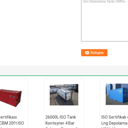
ertifikası
26000L ISO Tank
ISO Sertifikalı
CBM 20ft ISO
Konteyner 4 Bar
Lng Depolama